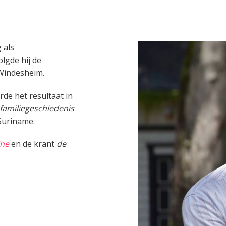
 als
lgde hij de
Windesheim.
de het resultaat in
familiegeschiedenis
 Suriname.
ine
en de krant
de