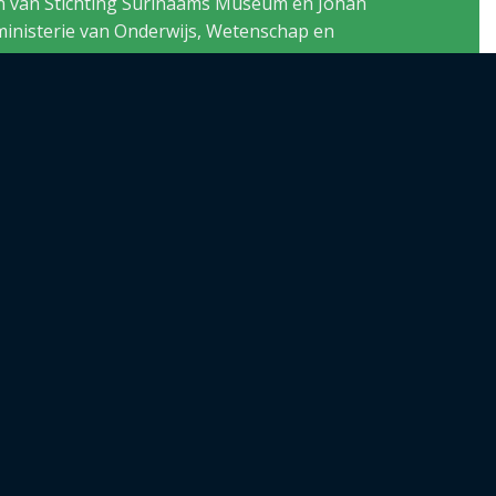
n van Stichting Surinaams Museum en Johan
ministerie van Onderwijs, Wetenschap en
en compleet overzicht van het
oed. 328 blz., gebonden, 11 hoofdstukken,
0 foto’s, personen-, kunstenaars- en
ster, bronnen en noten.
4,50 euro
.
 UITGEVER: EEN PRACHTIG BOEK.
L OOG IN OOG MET PARIMARIDBO