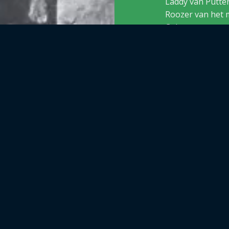
Laddy van Putte
Roozer van het 
Cultuur.
Voor het eerst e
herinneringserfg
111 verhalen, 20
straatnamenregi
LM Publishers, 2
MET LOF AAN DE
BESTE