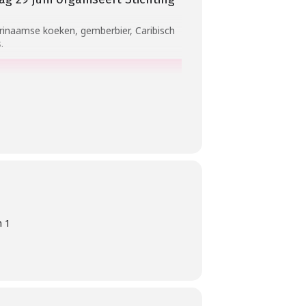
Surinaamse koeken, gemberbier, Caribisch
.
n 1