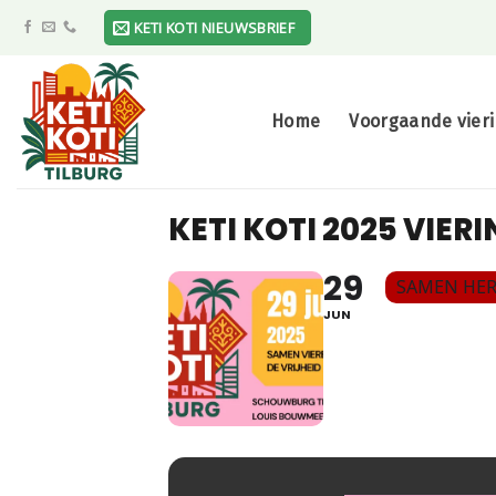
Skip
KETI KOTI NIEUWSBRIEF
to
content
Home
Voorgaande vier
KETI KOTI 2025 VIERI
29
SAMEN HER
JUN