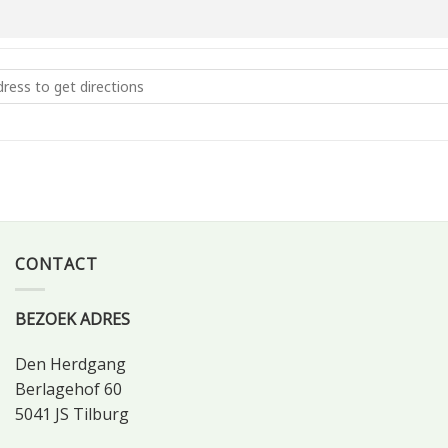
oti 2025 Viering Tilburg 29 juni [TQETicRKe]
CONTACT
BEZOEK ADRES
Den Herdgang
Berlagehof 60
5041 JS Tilburg