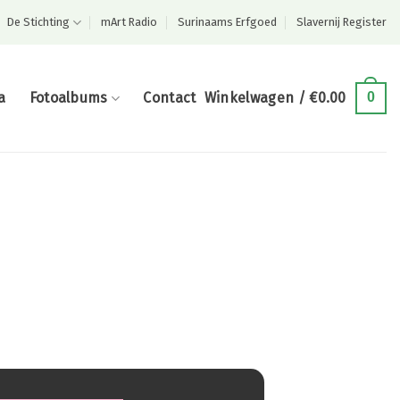
De Stichting
mArt Radio
Surinaams Erfgoed
Slavernij Register
a
Fotoalbums
Contact
Winkelwagen /
€
0.00
0