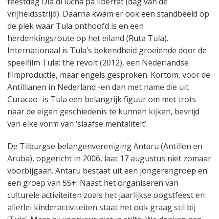
feestdag Dia di lucha pa libertat (dag van de
vrijheidsstrijd). Daarna kwam er ook een standbeeld op
de plek waar Tula onthoofd is en een
herdenkingsroute op het eiland (Ruta Tula).
Internationaal is Tula’s bekendheid groeiende door de
speelfilm Tula: the revolt (2012), een Nederlandse
filmproductie, maar engels gesproken. Kortom, voor de
Antillianen in Nederland -en dan met name die uit
Curacao- is Tula een belangrijk figuur om met trots
naar de eigen geschiedenis te kunnen kijken, bevrijd
van elke vorm van ‘slaafse mentaliteit’.
De Tilburgse belangenvereniging Antaru (Antillen en
Aruba), opgericht in 2006, laat 17 augustus niet zomaar
voorbijgaan. Antaru bestaat uit een jongerengroep en
een groep van 55+. Naast het organiseren van
culturele activiteiten zoals het jaarlijkse oogstfeest en
allerlei kinderactiviteiten staat het ook graag stil bij