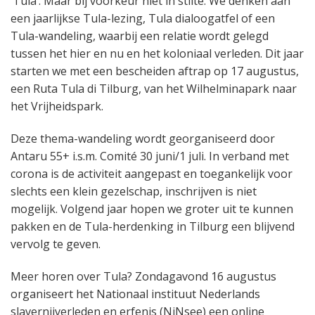
‘Tula’. Maar bij voorkeur niet in stilte. We denken aan
een jaarlijkse Tula-lezing, Tula dialoogatfel of een
Tula-wandeling, waarbij een relatie wordt gelegd
tussen het hier en nu en het koloniaal verleden. Dit jaar
starten we met een bescheiden aftrap op 17 augustus,
een Ruta Tula di Tilburg, van het Wilhelminapark naar
het Vrijheidspark.
Deze thema-wandeling wordt georganiseerd door
Antaru 55+ i.s.m. Comité 30 juni/1 juli. In verband met
corona is de activiteit aangepast en toegankelijk voor
slechts een klein gezelschap, inschrijven is niet
mogelijk. Volgend jaar hopen we groter uit te kunnen
pakken en de Tula-herdenking in Tilburg een blijvend
vervolg te geven.
Meer horen over Tula? Zondagavond 16 augustus
organiseert het Nationaal instituut Nederlands
slavernijverleden en erfenis (NiNsee) een online