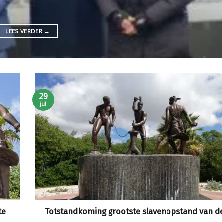
LEES VERDER
→
29
jul
te
Totstandkoming grootste slavenopstand van de 