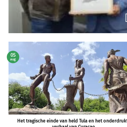
05
aug
Het tragische einde van held Tula en het onderdruk
verhaal van Curaçao