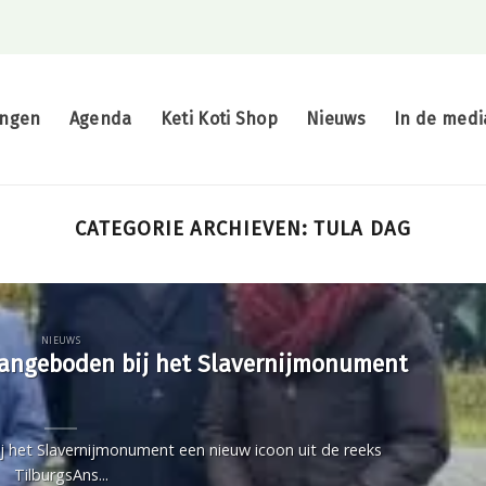
ingen
Agenda
Keti Koti Shop
Nieuws
In de medi
CATEGORIE ARCHIEVEN:
TULA DAG
NIEUWS
aangeboden bij het Slavernijmonument
het Slavernijmonument een nieuw icoon uit de reeks
TilburgsAns...