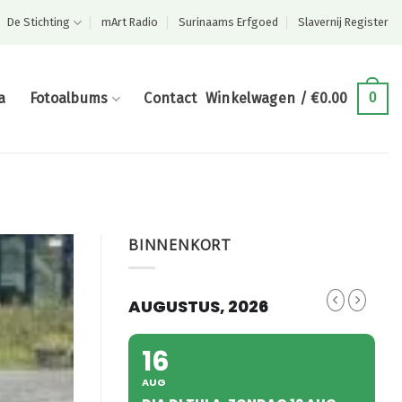
De Stichting
mArt Radio
Surinaams Erfgoed
Slavernij Register
a
Fotoalbums
Contact
Winkelwagen /
€
0.00
0
BINNENKORT
AUGUSTUS, 2026
16
AUG