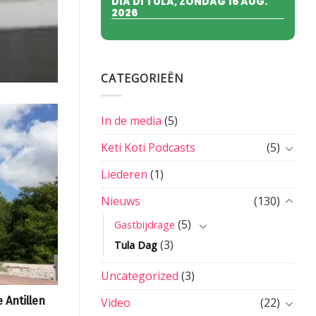
DIA DI TULA, ZONDAG 16 AUG.
2026
CATEGORIEËN
In de media
(5)
Keti Koti Podcasts
(5)
Liederen
(1)
Nieuws
(130)
(5)
Gastbijdrage
(3)
Tula Dag
Uncategorized
(3)
Antillen
Video
(22)