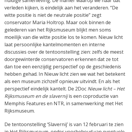
huidige samenleving. De manier waarop we naar dat
verleden kijken, is eindelijk aan het veranderen. “De
witte positie is niet de neutrale positie” zegt
conservator Maria Holtrop. Maar ook binnen de
gelederen van het Rijksmuseum blijkt men soms
moeilijk van die witte positie los te komen. Nieuw licht
laat persoonlijke kantelmomenten en interne
discussies over de tentoonstelling zien: zelfs de meest
doorgewinterde conservatoren erkennen dat ze tot
dan toe een eenzijdig perspectief op de geschiedenis
hebben gehad. In Nieuw licht zien we wat het betekent
als een museum zichzelf opnieuw uitvindt. En als het
perspectief eindelijk kantelt. De 2Doc
Nieuw licht – Het
Rijksmuseum en de slavernij
is een coproductie van
Memphis Features en NTR, in samenwerking met Het
Rijksmuseum.
De tentoonstelling ‘Slavernij’ is van 12 februari te zien
in Het Rijksmuseum, onder voorbehoud van eventuele