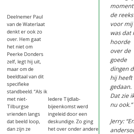
moment 
de reeks
Deelnemer Paul
voor mij
van de Waterlaat
denkt er ook zo
was dat 
over. Hem gaat
hoorde
het niet om
over de
Peerke Donders
goede
zelf, legt hij uit,
dingen d
maar om de
beeldtaal van dit
hij heeft
specifieke
gedaan.
standbeeld. “Als ik
Dat zie i
met niet-
Iedere Tijdlab-
nu ook.”
Tilburgse
bijeenkomst werd
vrienden langs
ingeleid door een
Jerry: “E
dat beeld loop,
deskundige. Zo ging
dan zijn ze
het over onder andere
anders