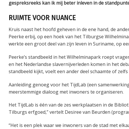
gespreksreeks kan ik mij beter inleven in de standpunt
RUIMTE VOOR NUANCE
Kruis naast het hoofd geheven in de ene hand, de ande
Peerke erbij, op een hoek van het Tilburgse Wilhelmina
werkte een groot deel van zijn leven in Suriname, op ee
Peerke’s standbeeld in het Wilhelminapark roept vragen 
en het Nederlandse slavernijverleden komen in het deba
standbeeld kijkt, voelt een ander deel schaamte of zelfs 
Aanleiding genoeg voor het TijdLab (een samenwerkin
meerstemmige dialoog met inwoners te organiseren.
Het TijdLab is één van de zes werkplaatsen in de Biblio
Tilburgs erfgoed,” vertelt Desiree van Beurden (progr
“Het is een plek waar we inwoners van de stad met elkaa