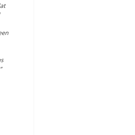
at
reen
ns
”