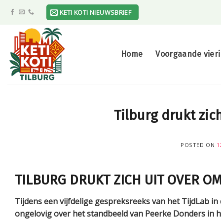
Skip
KETI KOTI NIEUWSBRIEF
to
content
Home
Voorgaande vier
Tilburg drukt zic
POSTED ON
1
TILBURG DRUKT ZICH UIT OVER O
Tijdens een vijfdelige gespreksreeks van het TijdLab in 
ongelovig over het standbeeld van Peerke Donders in h