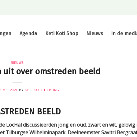
ingen
Agenda
Keti Koti Shop
Nieuws
In de medi
NIEUWS
h uit over omstreden beeld
2 MEI 2021
BY
KETI KOTI TILBURG
MSTREDEN BEELD
de LocHal discussieerden jong en oud, zwart en wit, gelovig 
et Tilburgse Wilhelminapark. Deelneemster Savitri Bergraaf