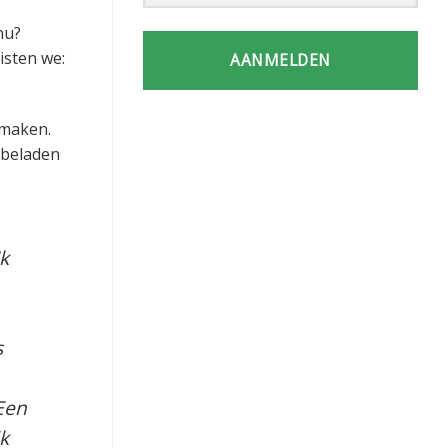
nu?
isten we:
AANMELDEN
 maken.
 beladen
Ik
s
Een
jk