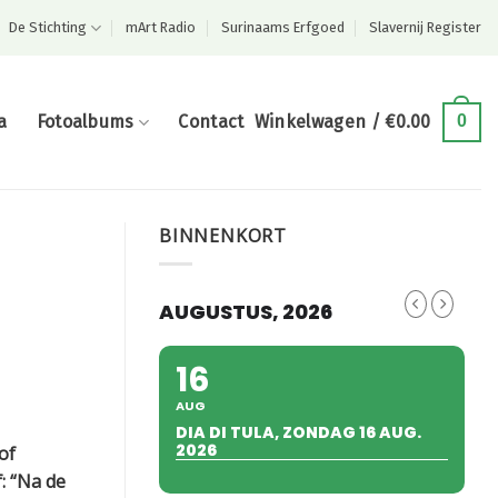
De Stichting
mArt Radio
Surinaams Erfgoed
Slavernij Register
a
Fotoalbums
Contact
Winkelwagen /
€
0.00
0
BINNENKORT
AUGUSTUS, 2026
16
AUG
DIA DI TULA, ZONDAG 16 AUG.
2026
of
: “Na de