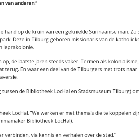
en van anderen.”
re hand op de kruin van een geknielde Surinaamse man. Zo 
park. Deze in Tilburg geboren missionaris van de katholiek
n leprakolonie.
op, de laatste jaren steeds vaker. Termen als kolonialisme
t terug. En waar een deel van de Tilburgers met trots naar
aversie.
g tussen de Bibliotheek LocHal en Stadsmuseum Tilburg) o
theek LocHal. “We werken er met thema’s die te koppelen zij
ammamaker Bibliotheek LocHal).
r verbinden, via kennis en verhalen over de stad.”