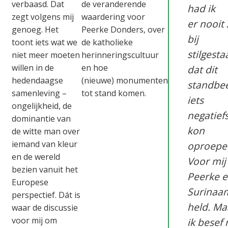
verbaasd. Dat
de veranderende
had ik
zegt volgens mij
waardering voor
er nooit
genoeg. Het
Peerke Donders, over
bij
toont iets wat we
de katholieke
stilgesta
niet meer moeten
herinneringscultuur
willen in de
en hoe
dat dit
hedendaagse
(nieuwe) monumenten
standbe
samenleving –
tot stand komen.
iets
ongelijkheid, de
negatief
dominantie van
kon
de witte man over
iemand van kleur
oproepe
en de wereld
Voor mij 
bezien vanuit het
Peerke 
Europese
Surinaa
perspectief. Dát is
held. Ma
waar de discussie
voor mij om
ik besef