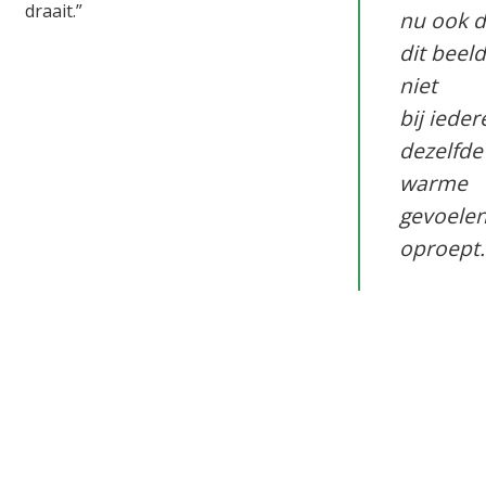
draait.”
nu ook d
dit beeld
niet
bij iede
dezelfde
warme
gevoele
oproept.