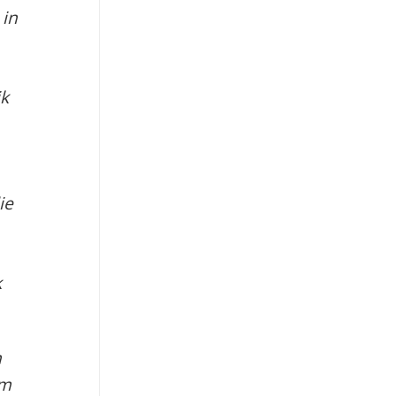
in
ik
ie
k
n
om