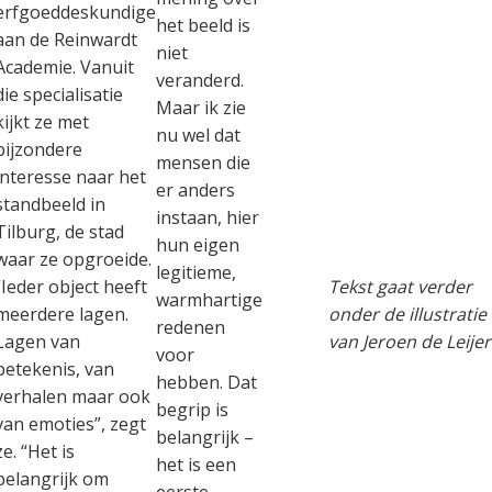
erfgoeddeskundige
het beeld is
aan de Reinwardt
niet
Academie. Vanuit
veranderd.
die specialisatie
Maar ik zie
kijkt ze met
nu wel dat
bijzondere
mensen die
interesse naar het
er anders
standbeeld in
instaan, hier
Tilburg, de stad
hun eigen
waar ze opgroeide.
legitieme,
“Ieder object heeft
Tekst gaat verder
warmhartige
meerdere lagen.
onder de illustratie
redenen
Lagen van
van Jeroen de Leijer
voor
betekenis, van
hebben. Dat
verhalen maar ook
begrip is
van emoties”, zegt
belangrijk –
ze. “Het is
het is een
belangrijk om