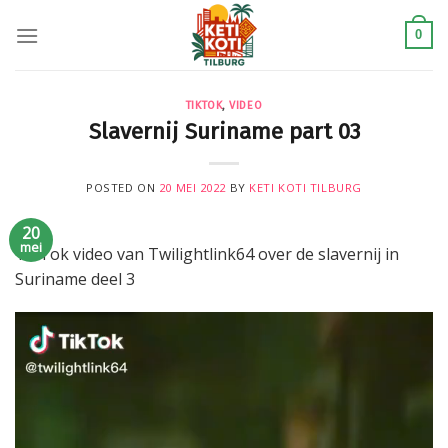
Skip
to
0
content
TIKTOK
,
VIDEO
Slavernij Suriname part 03
POSTED ON
20 MEI 2022
BY
KETI KOTI TILBURG
20
mei
TikTok video van Twilightlink64 over de slavernij in
Suriname deel 3
Videospeler