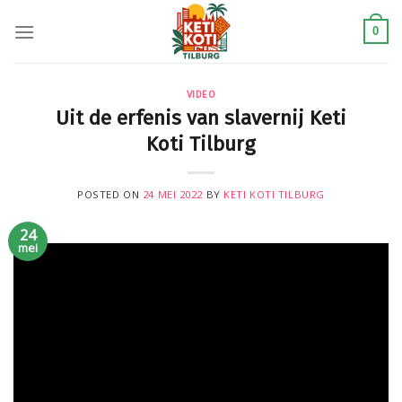
Skip
to
0
content
VIDEO
Uit de erfenis van slavernij Keti
Koti Tilburg
POSTED ON
24 MEI 2022
BY
KETI KOTI TILBURG
24
mei