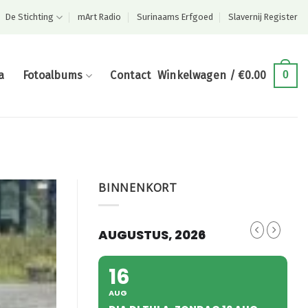
De Stichting
mArt Radio
Surinaams Erfgoed
Slavernij Register
a
Fotoalbums
Contact
Winkelwagen /
€
0.00
0
BINNENKORT
AUGUSTUS, 2026
16
AUG