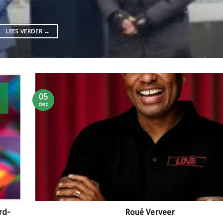
LEES VERDER
→
05
dec
rd-
Roué Verveer