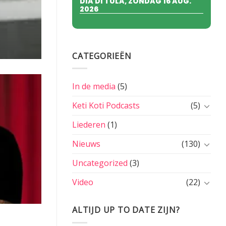
DIA DI TULA, ZONDAG 16 AUG.
2026
CATEGORIEËN
In de media
(5)
Keti Koti Podcasts
(5)
Liederen
(1)
Nieuws
(130)
Uncategorized
(3)
Video
(22)
ALTIJD UP TO DATE ZIJN?