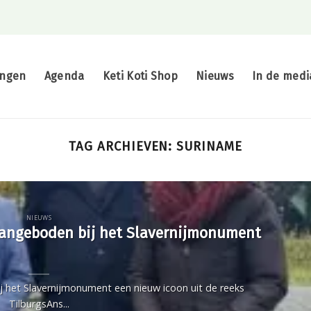
ingen
Agenda
Keti Koti Shop
Nieuws
In de medi
TAG ARCHIEVEN:
SURINAME
NIEUWS
aangeboden bij het Slavernijmonument
het Slavernijmonument een nieuw icoon uit de reeks
TilburgsAns...