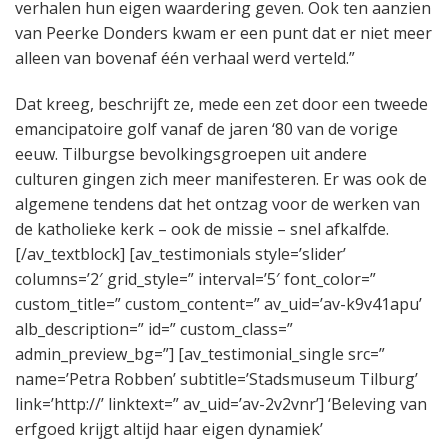
verhalen hun eigen waardering geven. Ook ten aanzien
van Peerke Donders kwam er een punt dat er niet meer
alleen van bovenaf één verhaal werd verteld.”
Dat kreeg, beschrijft ze, mede een zet door een tweede
emancipatoire golf vanaf de jaren ‘80 van de vorige
eeuw. Tilburgse bevolkingsgroepen uit andere
culturen gingen zich meer manifesteren. Er was ook de
algemene tendens dat het ontzag voor de werken van
de katholieke kerk – ook de missie – snel afkalfde.
[/av_textblock] [av_testimonials style=’slider’
columns=’2′ grid_style=” interval=’5′ font_color=”
custom_title=” custom_content=” av_uid=’av-k9v41apu’
alb_description=” id=” custom_class=”
admin_preview_bg=”] [av_testimonial_single src=”
name=’Petra Robben’ subtitle=’Stadsmuseum Tilburg’
link=’http://’ linktext=” av_uid=’av-2v2vnr’] ‘Beleving van
erfgoed krijgt altijd haar eigen dynamiek’