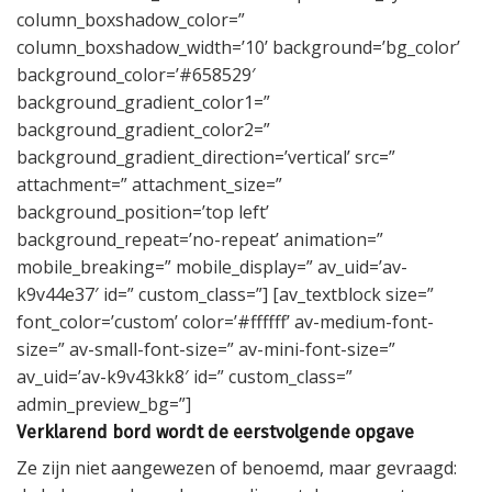
column_boxshadow_color=”
column_boxshadow_width=’10’ background=’bg_color’
background_color=’#658529′
background_gradient_color1=”
background_gradient_color2=”
background_gradient_direction=’vertical’ src=”
attachment=” attachment_size=”
background_position=’top left’
background_repeat=’no-repeat’ animation=”
mobile_breaking=” mobile_display=” av_uid=’av-
k9v44e37′ id=” custom_class=”] [av_textblock size=”
font_color=’custom’ color=’#ffffff’ av-medium-font-
size=” av-small-font-size=” av-mini-font-size=”
av_uid=’av-k9v43kk8′ id=” custom_class=”
admin_preview_bg=”]
Verklarend bord wordt de eerstvolgende opgave
Ze zijn niet aangewezen of benoemd, maar gevraagd: