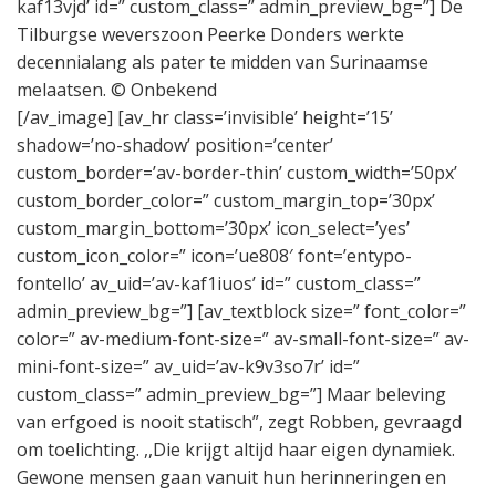
kaf13vjd’ id=” custom_class=” admin_preview_bg=”] De
Tilburgse weverszoon Peerke Donders werkte
decennialang als pater te midden van Surinaamse
melaatsen. © Onbekend
[/av_image] [av_hr class=’invisible’ height=’15’
shadow=’no-shadow’ position=’center’
custom_border=’av-border-thin’ custom_width=’50px’
custom_border_color=” custom_margin_top=’30px’
custom_margin_bottom=’30px’ icon_select=’yes’
custom_icon_color=” icon=’ue808′ font=’entypo-
fontello’ av_uid=’av-kaf1iuos’ id=” custom_class=”
admin_preview_bg=”] [av_textblock size=” font_color=”
color=” av-medium-font-size=” av-small-font-size=” av-
mini-font-size=” av_uid=’av-k9v3so7r’ id=”
custom_class=” admin_preview_bg=”] Maar beleving
van erfgoed is nooit statisch”, zegt Robben, gevraagd
om toelichting. ,,Die krijgt altijd haar eigen dynamiek.
Gewone mensen gaan vanuit hun herinneringen en