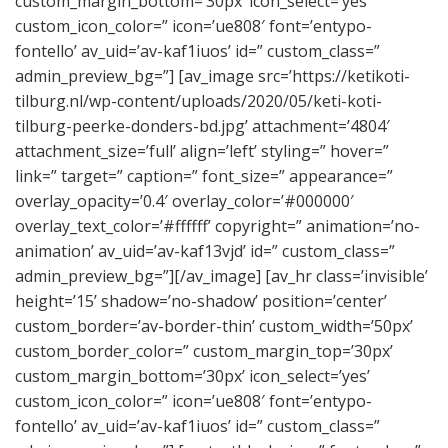
custom_margin_bottom=’30px’ icon_select=’yes’
custom_icon_color=” icon=’ue808′ font=’entypo-
fontello’ av_uid=’av-kaf1iuos’ id=” custom_class=”
admin_preview_bg=”] [av_image src=’https://ketikoti-
tilburg.nl/wp-content/uploads/2020/05/keti-koti-
tilburg-peerke-donders-bd.jpg’ attachment=’4804′
attachment_size=’full’ align=’left’ styling=” hover=”
link=” target=” caption=” font_size=” appearance=”
overlay_opacity=’0.4′ overlay_color=’#000000′
overlay_text_color=’#ffffff’ copyright=” animation=’no-
animation’ av_uid=’av-kaf13vjd’ id=” custom_class=”
admin_preview_bg=”][/av_image] [av_hr class=’invisible’
height=’15’ shadow=’no-shadow’ position=’center’
custom_border=’av-border-thin’ custom_width=’50px’
custom_border_color=” custom_margin_top=’30px’
custom_margin_bottom=’30px’ icon_select=’yes’
custom_icon_color=” icon=’ue808′ font=’entypo-
fontello’ av_uid=’av-kaf1iuos’ id=” custom_class=”