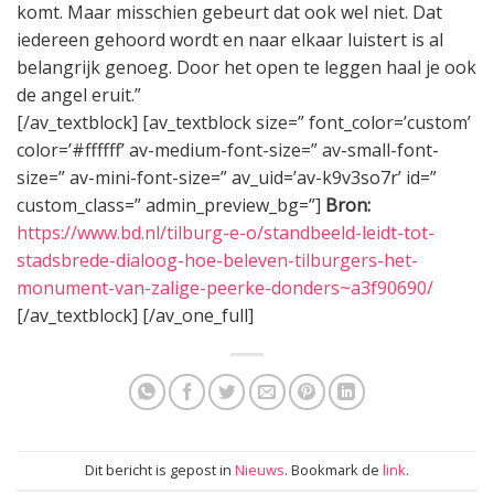
komt. Maar misschien gebeurt dat ook wel niet. Dat
iedereen gehoord wordt en naar elkaar luistert is al
belangrijk genoeg. Door het open te leggen haal je ook
de angel eruit.”
[/av_textblock] [av_textblock size=” font_color=’custom’
color=’#ffffff’ av-medium-font-size=” av-small-font-
size=” av-mini-font-size=” av_uid=’av-k9v3so7r’ id=”
custom_class=” admin_preview_bg=”]
Bron:
https://www.bd.nl/tilburg-e-o/standbeeld-leidt-tot-
stadsbrede-dialoog-hoe-beleven-tilburgers-het-
monument-van-zalige-peerke-donders~a3f90690/
[/av_textblock] [/av_one_full]
Dit bericht is gepost in
Nieuws
. Bookmark de
link
.