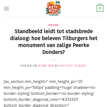
Skip
to
0
content
NIEUWS
Standbeeld leidt tot stadsbrede
dialoog: hoe beleven Tilburgers het
monument van zalige Peerke
Donders?
POSTED ON
20 MEI 2020
BY
KETI KOTI TILBURG
[av_section min_height=” min_height_pc=’25’
min_height_px=’500px’ padding=’huge’ shadow=’no-
border-styling’ bottom_border=’no-border-styling’
bottom_border_diagonal_color=’#333333′
bottom_border_diagonal_direction=”