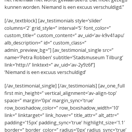
kunnen worden. Niemand is een excuus verschuldigd.”
[/av_textblock] [av_testimonials style=’slider’
columns=’2′ grid_style=” interval=’5′ font_color=”
custom_title=” custom_content=” av_uid=’av-k9v41apu’
alb_description=” id=” custom_class=”
admin_preview_bg=”] [av_testimonial_single src=”
name=’Petra Robben’ subtitle=’Stadsmuseum Tilburg’
link=’http://’ linktext=” av_uid=’av-2y9z6f’]
‘Niemand is een excuus verschuldigd’
[/av_testimonial_single] [/av_testimonials] [av_one_full
first min_height=” vertical_alignment=’av-align-top’
space=” margin=’0px’ margin_sync=’true’
row_boxshadow_color=” row_boxshadow_width=’10’
link=” linktarget=” link_hover=” title_attr=” alt_attr=”
padding=’15px’ padding_sync=’true’ highlight_size=’1.1′
border=” border_color=” radius=’0px’ radius_sync=’true’