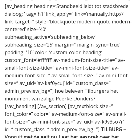
[av_heading heading=’Standbeeld leidt tot stadsbrede
dialoog: ‘ tag=’h1′ link_apply=” link=’manually,http://’
link_target=” style=’blockquote modern-quote modern-
centered’ size=’40’
subheading_active=’subheading_below’
subheading_size=’25’ margin=” margin_sync=’true’
padding=’10’ color=’custom-color-heading’
custom_font=’#ffffff’ av-medium-font-size-title=” av-
small-font-size-title=” av-mini-font-size-title=” av-
medium-font-size=” av-small-font-size=” av-mini-font-
size=” av_uid=’av-kaf0ycuj’ id=” custom_class=”
admin_preview_bg=”] hoe beleven Tilburgers het
monument van zalige Peerke Donders?
[/av_heading] [/av_section] [av_textblock size=”
font_color=” color=” av-medium-font-size=” av-small-
font-size=” av-mini-font-size=” av_uid=’av-k9v3so7r’
id=” custom_class=” admin_preview_bg=”]
TILBURG –
Vooruit met de geit nu. Laat het gesprek over het