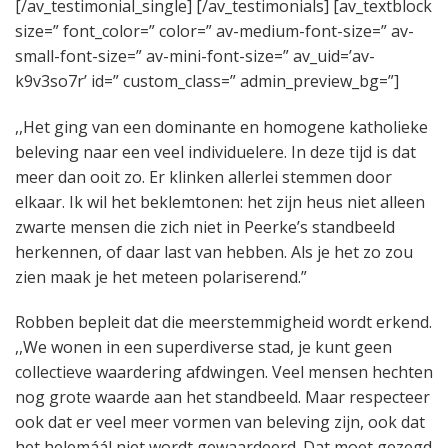
[/av_testimonial_single] [/av_testimonials] [av_textblock
size=” font_color=” color=” av-medium-font-size=” av-
small-font-size=” av-mini-font-size=” av_uid=’av-
k9v3so7r’ id=” custom_class=” admin_preview_bg=”]
,,Het ging van een dominante en homogene katholieke
beleving naar een veel individuelere. In deze tijd is dat
meer dan ooit zo. Er klinken allerlei stemmen door
elkaar. Ik wil het beklemtonen: het zijn heus niet alleen
zwarte mensen die zich niet in Peerke’s standbeeld
herkennen, of daar last van hebben. Als je het zo zou
zien maak je het meteen polariserend.”
Robben bepleit dat die meerstemmigheid wordt erkend.
,,We wonen in een superdiverse stad, je kunt geen
collectieve waardering afdwingen. Veel mensen hechten
nog grote waarde aan het standbeeld. Maar respecteer
ook dat er veel meer vormen van beleving zijn, ook dat
het helemáál niet wordt gewaardeerd. Dat moet gezegd