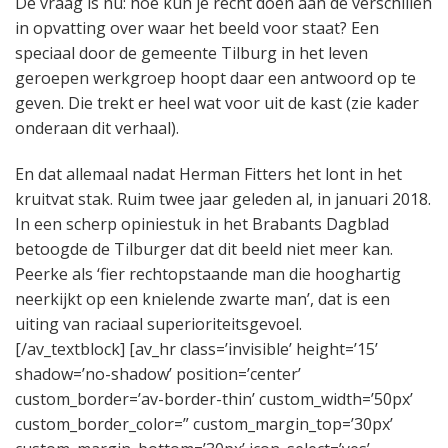
De vraag is nu: hoe kun je recht doen aan de verschillen
in opvatting over waar het beeld voor staat? Een
speciaal door de gemeente Tilburg in het leven
geroepen werkgroep hoopt daar een antwoord op te
geven. Die trekt er heel wat voor uit de kast (zie kader
onderaan dit verhaal).
En dat allemaal nadat Herman Fitters het lont in het
kruitvat stak. Ruim twee jaar geleden al, in januari 2018.
In een scherp opiniestuk in het Brabants Dagblad
betoogde de Tilburger dat dit beeld niet meer kan.
Peerke als ‘fier rechtopstaande man die hooghartig
neerkijkt op een knielende zwarte man’, dat is een
uiting van raciaal superioriteitsgevoel.
[/av_textblock] [av_hr class=’invisible’ height=’15’
shadow=’no-shadow’ position=’center’
custom_border=’av-border-thin’ custom_width=’50px’
custom_border_color=” custom_margin_top=’30px’