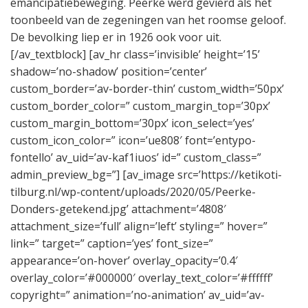
emancipatiebeweging. Peerke werd gevierd als het
toonbeeld van de zegeningen van het roomse geloof.
De bevolking liep er in 1926 ook voor uit.
[/av_textblock] [av_hr class=’invisible’ height=’15’
shadow=’no-shadow’ position=’center’
custom_border=’av-border-thin’ custom_width=’50px’
custom_border_color=” custom_margin_top=’30px’
custom_margin_bottom=’30px’ icon_select=’yes’
custom_icon_color=” icon=’ue808′ font=’entypo-
fontello’ av_uid=’av-kaf1iuos’ id=” custom_class=”
admin_preview_bg=”] [av_image src=’https://ketikoti-
tilburg.nl/wp-content/uploads/2020/05/Peerke-
Donders-getekend.jpg’ attachment=’4808′
attachment_size=’full’ align=’left’ styling=” hover=”
link=” target=” caption=’yes’ font_size=”
appearance=’on-hover’ overlay_opacity=’0.4′
overlay_color=’#000000′ overlay_text_color=’#ffffff’
copyright=” animation=’no-animation’ av_uid=’av-