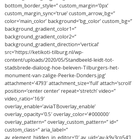
bottom_border_style=” custom_margin=’0px’
custom_margin_sync=’true’ custom_arrow_bg=”
color=’main_color’ background=’bg_color’ custom_bg=”
background_gradient_color1=”
background_gradient_color2=”
background_gradient_direction=’vertical’
src=’https://ketikoti-tilburg.nl/wp-
content/uploads/2020/05/Standbeeld-leidt-tot-
stadsbrede-dialoog-hoe-beleven-Tilburgers-het-
monument-van-zalige-Peerke-Donders.jpg’
attachment=’4793′ attachment_size=’full’ attach=’scroll’
position=’center center’ repeat=’stretch’ video=”
video_ratio=’16:9′
overlay_enable=’aviaTBoverlay_enable’
overlay_opacity=’0.5′ overlay_color=’#000000′
overlay_pattern=” overlay_custom_pattern=” id=”
custom_class=” aria_label=”
av_element_hidden_in_editor=’0′ av_uid=’av-k9v3cp54′]