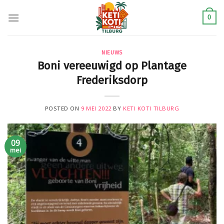
Skip
to
0
content
NIEUWS
Boni vereeuwigd op Plantage
Frederiksdorp
POSTED ON
9 MEI 2022
BY
KETI KOTI TILBURG
09
mei