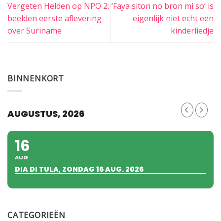
Vergeten Helden op NPO 2:
’Faya siton no bron mi so’ is
beelden eerste aflevering
eigenlijk niet echt een
over Suriname
kinderliedje
BINNENKORT
AUGUSTUS, 2026
16
AUG
DIA DI TULA, ZONDAG 16 AUG. 2026
CATEGORIEËN