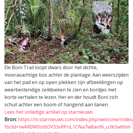
De Boni Trail loopt dwars door het dichte,
moerasachtige bos achter de plantage. Aan weerszijden
van het pad en op open plekken zijn afbeeldingen op
weerbestendige zeildoeken te zien en bordjes met
korte verhalen te lezen. Her en der houdt Boni zich
schuil achter een boom of hangend aan lianen.
Lees het volledige artikel op starnieuws
Bron:
https://m.starnieuws.com/index.php/welcome/inde
fbclid=IwAR0W0st6OV33vRPnL1CNa7w8avIN_u3kSw60m-