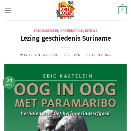
Skip
to
0
content
ERIC KASTELEIN
,
GASTBIJDRAGE
,
NIEUWS
Lezing geschiedenis Suriname
POSTED ON
24 OKTOBER 2023
BY
KETI KOTI TILBURG
24
okt